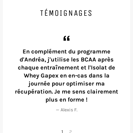
TÉMOIGNAGES
ce
En complément du programme
L
s.
d'Andréa, j'utilise les BCAA après
q
t
chaque entraînement et l'Isolat de
tte
Whey Gapex en en-cas dans la
l'
journée pour optimiser ma
récupération. Je me sens clairement
plus en forme !
Alexis F.
1
2