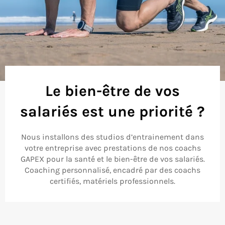
GAPEX
Mettre
2/4
en
Diapositive
Diapositive
pause
précédente
suivante
le
Le bien-être de vos
diaporama
salariés est une priorité ?
Nous installons des studios d’entrainement dans
votre entreprise avec prestations de nos coachs
GAPEX pour la santé et le bien-être de vos salariés.
Coaching personnalisé, encadré par des coachs
certifiés, matériels professionnels.