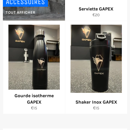
ACCESSOIRES
Serviette GAPEX
TOUT AFFICHER
Prix
€20
régulier
Gourde isotherme
GAPEX
Shaker Inox GAPEX
Prix
Prix
€15
€15
régulier
régulier